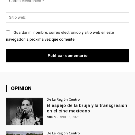
ele
Sit
we
Guardar mi nombre, correo electrónico y sitio web en este
navegador la próxima vez que comente.
OPINION
De La Región Centro
El espejo de la bruja y la transgresión
en el cine mexicano
admin
-
abril 13, 2025
De La Región Centro