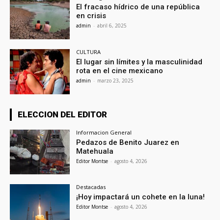
El fracaso hídrico de una república
en crisis
admin
-
abril 6, 2025
CULTURA
El lugar sin límites y la masculinidad
rota en el cine mexicano
admin
-
marzo 23, 2025
ELECCION DEL EDITOR
Informacion General
Pedazos de Benito Juarez en
Matehuala
Editor Montse
-
agosto 4, 2026
Destacadas
¡Hoy impactará un cohete en la luna!
Editor Montse
-
agosto 4, 2026