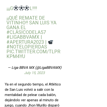
¡¡¡G
L!!!!
¡¡QUÉ REMATE DE
VITINHO!! SAN LUIS YA
GANA EL
#CLÁSICODELA57
#LIGABBVAMX
|
#APERTURA2023
|
#NOTELOPIERDAS
PIC.TWITTER.COM/TLPR
KPM4YU
— Liga BBVA MX (@LigaBBVAMX)
July 15, 2023
Ya en el segundo tiempo, el Atlético
de San Luis volvió a salir con la
mentalidad de pelear cada balón,
dejándolo ver apenas al minuto de
juego, cuando Jhon Murillo disparó