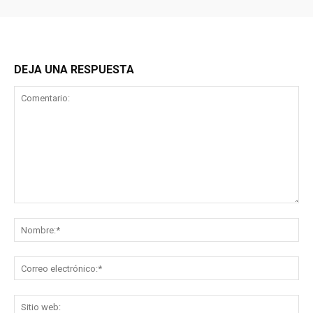
DEJA UNA RESPUESTA
Comentario:
No
Co
ele
Sit