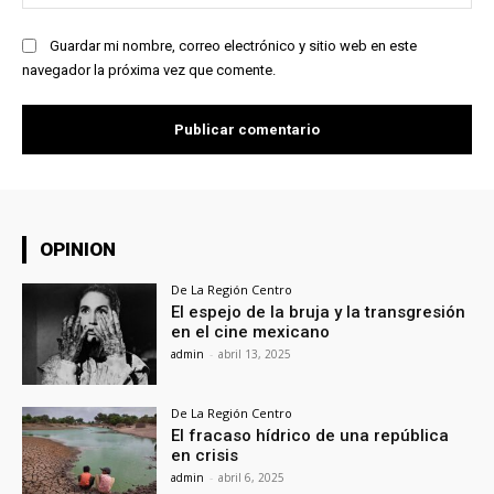
we
Guardar mi nombre, correo electrónico y sitio web en este
navegador la próxima vez que comente.
OPINION
De La Región Centro
El espejo de la bruja y la transgresión
en el cine mexicano
admin
-
abril 13, 2025
De La Región Centro
El fracaso hídrico de una república
en crisis
admin
-
abril 6, 2025