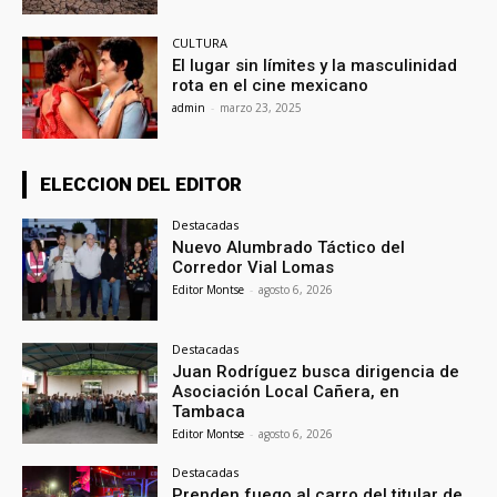
CULTURA
El lugar sin límites y la masculinidad
rota en el cine mexicano
admin
-
marzo 23, 2025
ELECCION DEL EDITOR
Destacadas
Nuevo Alumbrado Táctico del
Corredor Vial Lomas
Editor Montse
-
agosto 6, 2026
Destacadas
Juan Rodríguez busca dirigencia de
Asociación Local Cañera, en
Tambaca
Editor Montse
-
agosto 6, 2026
Destacadas
Prenden fuego al carro del titular de