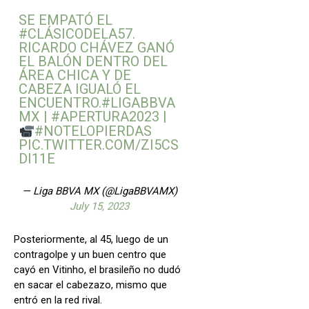
SE EMPATÓ EL
#CLÁSICODELA57
.
RICARDO CHÁVEZ GANÓ
EL BALÓN DENTRO DEL
ÁREA CHICA Y DE
CABEZA IGUALÓ EL
ENCUENTRO.
#LIGABBVA
MX
|
#APERTURA2023
|
#NOTELOPIERDAS
PIC.TWITTER.COM/ZI5CS
DI11E
— Liga BBVA MX (@LigaBBVAMX)
July 15, 2023
Posteriormente, al 45, luego de un
contragolpe y un buen centro que
cayó en Vitinho, el brasileño no dudó
en sacar el cabezazo, mismo que
entró en la red rival.