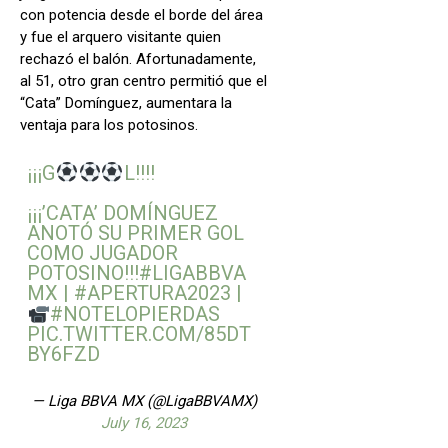
con potencia desde el borde del área
y fue el arquero visitante quien
rechazó el balón. Afortunadamente,
al 51, otro gran centro permitió que el
“Cata” Domínguez, aumentara la
ventaja para los potosinos.
¡¡¡G
L!!!!
¡¡¡’CATA’ DOMÍNGUEZ
ANOTÓ SU PRIMER GOL
COMO JUGADOR
POTOSINO!!!
#LIGABBVA
MX
|
#APERTURA2023
|
#NOTELOPIERDAS
PIC.TWITTER.COM/85DT
BY6FZD
— Liga BBVA MX (@LigaBBVAMX)
July 16, 2023