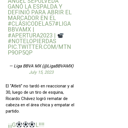
ÁNGEL SEPÚLVEDA
GANÓ LA ESPALDA Y
DEFINIÓ PARA ABRIR EL
MARCADOR EN EL
#CLÁSICODELA57
#LIGA
BBVAMX
|
#APERTURA2023
|
#NOTELOPIERDAS
PIC.TWITTER.COM/MTN
P9OP5QP
— Liga BBVA MX (@LigaBBVAMX)
July 15, 2023
El “Atleti” no tardó en reaccionar y al
30, luego de un tiro de esquina,
Ricardo Chávez logró rematar de
cabeza en el área chica y empatar el
partido.
¡¡¡G
L!!!!