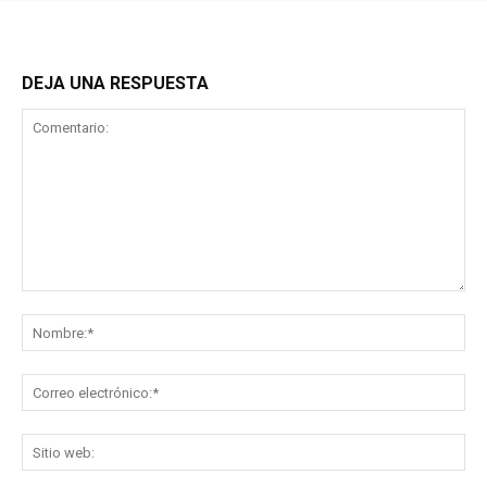
DEJA UNA RESPUESTA
Comentario:
No
Co
ele
Sit
we