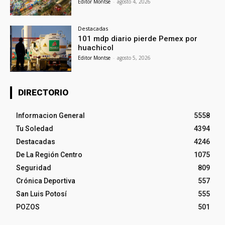
Editor Montse
-
agosto 4, 2026
Destacadas
101 mdp diario pierde Pemex por
huachicol
Editor Montse
-
agosto 5, 2026
DIRECTORIO
Informacion General
5558
Tu Soledad
4394
Destacadas
4246
De La Región Centro
1075
Seguridad
809
Crónica Deportiva
557
San Luis Potosí
555
POZOS
501