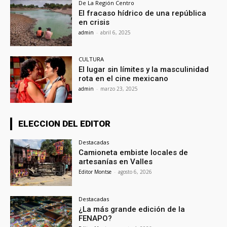
De La Región Centro
El fracaso hídrico de una república
en crisis
admin
-
abril 6, 2025
CULTURA
El lugar sin límites y la masculinidad
rota en el cine mexicano
admin
-
marzo 23, 2025
ELECCION DEL EDITOR
Destacadas
Camioneta embiste locales de
artesanías en Valles
Editor Montse
-
agosto 6, 2026
Destacadas
¿La más grande edición de la
FENAPO?