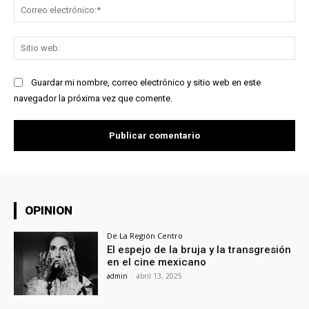
Co
ele
Sit
we
Guardar mi nombre, correo electrónico y sitio web en este
navegador la próxima vez que comente.
OPINION
De La Región Centro
El espejo de la bruja y la transgresión
en el cine mexicano
admin
-
abril 13, 2025