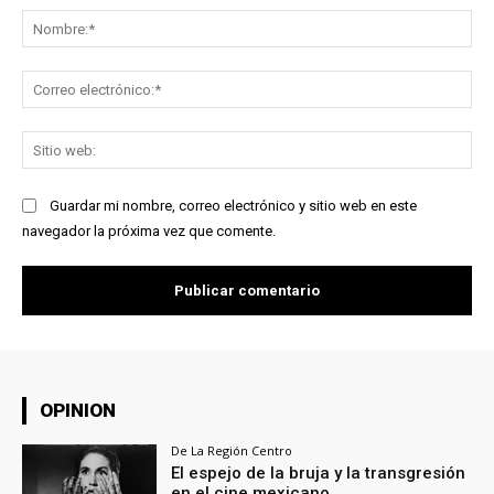
No
Co
ele
Sit
we
Guardar mi nombre, correo electrónico y sitio web en este
navegador la próxima vez que comente.
OPINION
De La Región Centro
El espejo de la bruja y la transgresión
en el cine mexicano