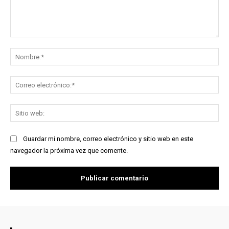
Comentario:
No
Co
ele
Sit
we
Guardar mi nombre, correo electrónico y sitio web en este
navegador la próxima vez que comente.