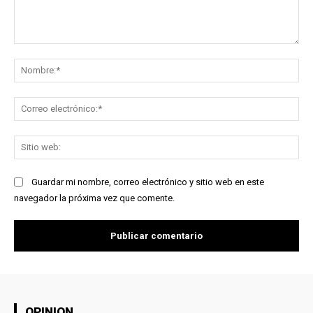
Comentario:
No
Co
ele
Sit
we
Guardar mi nombre, correo electrónico y sitio web en este
navegador la próxima vez que comente.
OPINION