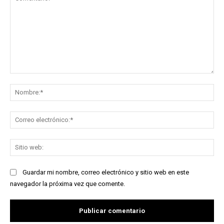
Comentario:
No
Co
ele
Sit
we
Guardar mi nombre, correo electrónico y sitio web en este
navegador la próxima vez que comente.