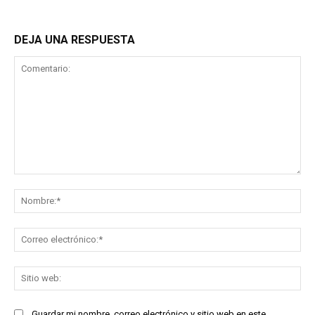
DEJA UNA RESPUESTA
Comentario:
No
Co
ele
Sit
we
Guardar mi nombre, correo electrónico y sitio web en este