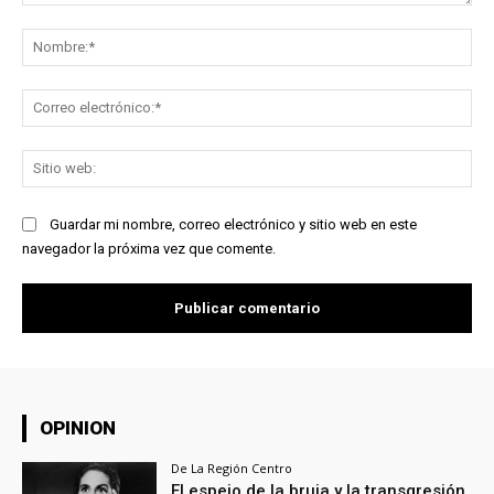
Comentario:
No
Co
ele
Sit
we
Guardar mi nombre, correo electrónico y sitio web en este
navegador la próxima vez que comente.
OPINION
De La Región Centro
El espejo de la bruja y la transgresión