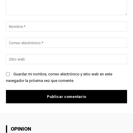
Comentario:
No
Co
ele
Sit
we
Guardar mi nombre, correo electrónico y sitio web en este
navegador la próxima vez que comente.
OPINION