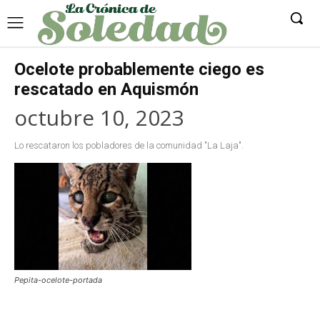
Ocelote probablemente ciego es
rescatado en Aquismón
octubre 10, 2023
Lo rescataron los pobladores de la comunidad "La Laja".
Pepita-ocelote-portada