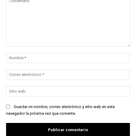
Comentario:
No
Co
ele
Sit
we
Guardar mi nombre, correo electrónico y sitio web en este
navegador la próxima vez que comente.