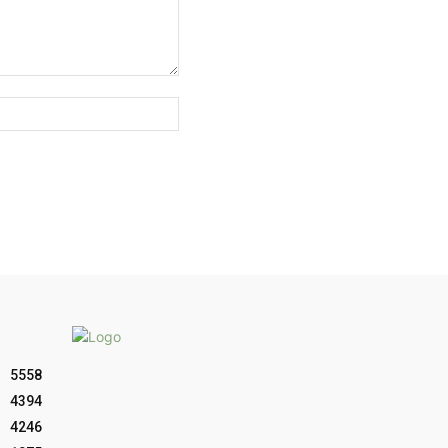
Sitio
web:
5558
4394
4246