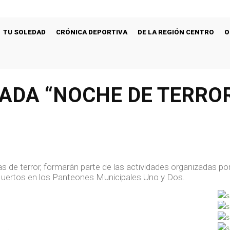
TU SOLEDAD
CRÓNICA DEPORTIVA
DE LA REGIÓN CENTRO
O
MADA “NOCHE DE TERRO
s de terror, formarán parte de las actividades organizadas po
e Muertos en los Panteones Municipales Uno y Dos.