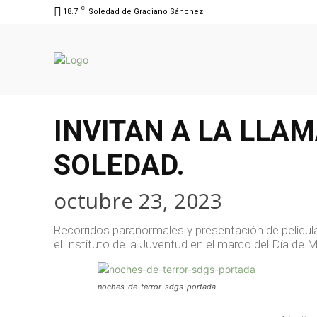
C
18.7
Soledad de Graciano Sánchez
INVITAN A LA LLA
SOLEDAD.
octubre 23, 2023
Recorridos paranormales y presentación de película
el Instituto de la Juventud en el marco del Día d
noches-de-terror-sdgs-portada