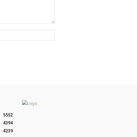
Sitio
web:
5552
4394
4239