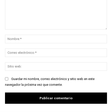
Comentario:
No
Co
ele
Sit
we
Guardar mi nombre, correo electrónico y sitio web en este
navegador la próxima vez que comente.