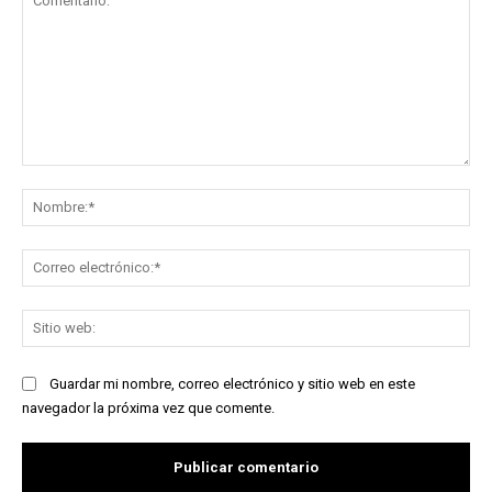
Comentario:
No
Co
ele
Sit
we
Guardar mi nombre, correo electrónico y sitio web en este
navegador la próxima vez que comente.