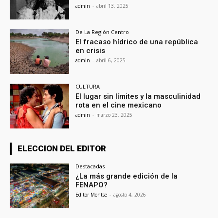
admin
-
abril 13, 2025
De La Región Centro
El fracaso hídrico de una república
en crisis
admin
-
abril 6, 2025
CULTURA
El lugar sin límites y la masculinidad
rota en el cine mexicano
admin
-
marzo 23, 2025
ELECCION DEL EDITOR
Destacadas
¿La más grande edición de la
FENAPO?
Editor Montse
-
agosto 4, 2026