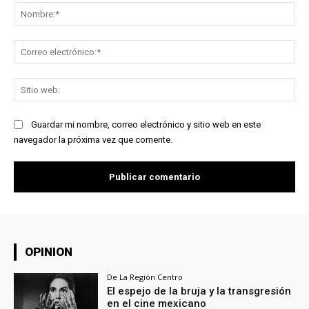
No
Co
ele
Sit
we
Guardar mi nombre, correo electrónico y sitio web en este
navegador la próxima vez que comente.
OPINION
De La Región Centro
El espejo de la bruja y la transgresión
en el cine mexicano