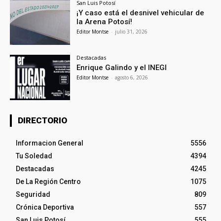
San Luis Potosí
¡Y caso está el desnivel vehicular de
la Arena Potosí!
Editor Montse
-
julio 31, 2026
Destacadas
Enrique Galindo y el INEGI
Editor Montse
-
agosto 6, 2026
DIRECTORIO
Informacion General
5556
Tu Soledad
4394
Destacadas
4245
De La Región Centro
1075
Seguridad
809
Crónica Deportiva
557
San Luis Potosí
555