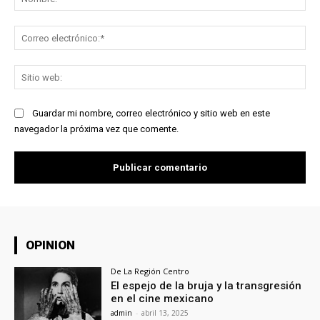
Co
ele
Sit
we
Guardar mi nombre, correo electrónico y sitio web en este
navegador la próxima vez que comente.
OPINION
De La Región Centro
El espejo de la bruja y la transgresión
en el cine mexicano
admin
-
abril 13, 2025