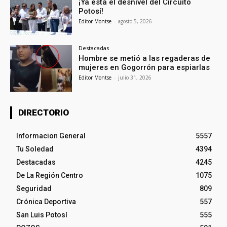
¡Ya está el desnivel del Circuito
Potosí!
Editor Montse
-
agosto 5, 2026
Destacadas
Hombre se metió a las regaderas de
mujeres en Gogorrón para espiarlas
Editor Montse
-
julio 31, 2026
DIRECTORIO
Informacion General
5557
Tu Soledad
4394
Destacadas
4245
De La Región Centro
1075
Seguridad
809
Crónica Deportiva
557
San Luis Potosí
555