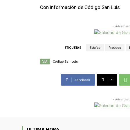
Con información de Código San Luis.
- Advertise
ETIQUETAS
Estafas
Fraudes
VIA
Código San Luis
Facebook
X
- Advertise
ULTIMA HORA