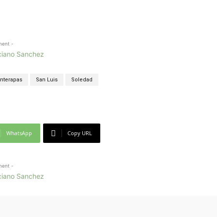
ment -
Interapas
San Luis
Soledad
WhatsApp
Copy URL
ment -