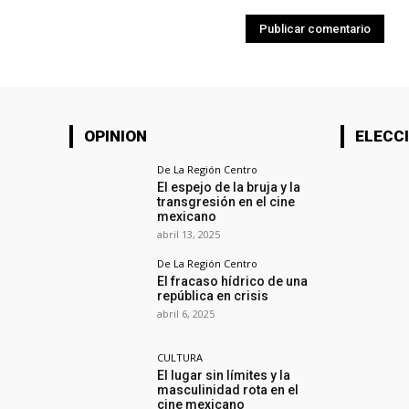
OPINION
ELECCI
De La Región Centro
El espejo de la bruja y la
transgresión en el cine
mexicano
abril 13, 2025
De La Región Centro
El fracaso hídrico de una
república en crisis
abril 6, 2025
CULTURA
El lugar sin límites y la
masculinidad rota en el
cine mexicano