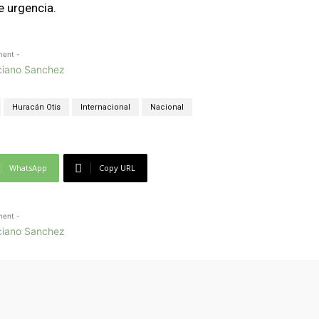
e urgencia.
ment -
Huracán Otis
Internacional
Nacional
WhatsApp
Copy URL
ment -