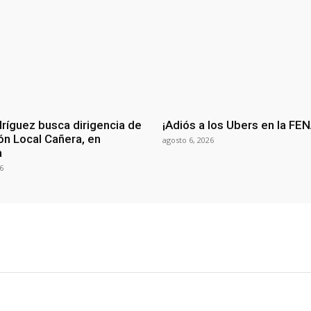
ríguez busca dirigencia de
¡Adiós a los Ubers en la FE
ón Local Cañera, en
agosto 6, 2026
a
6