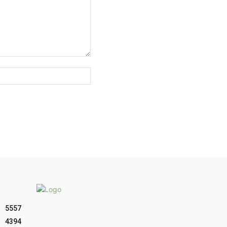
Sitio
web:
5557
4394