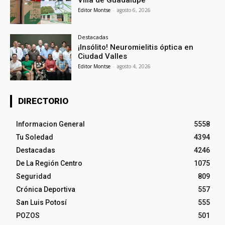
Villa de Guadalupe
Editor Montse
-
agosto 6, 2026
Destacadas
¡Insólito! Neuromielitis óptica en
Ciudad Valles
Editor Montse
-
agosto 4, 2026
DIRECTORIO
Informacion General
5558
Tu Soledad
4394
Destacadas
4246
De La Región Centro
1075
Seguridad
809
Crónica Deportiva
557
San Luis Potosí
555
POZOS
501