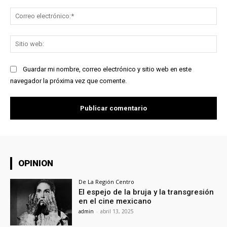
Co
ele
Sit
we
Guardar mi nombre, correo electrónico y sitio web en este
navegador la próxima vez que comente.
OPINION
De La Región Centro
El espejo de la bruja y la transgresión
en el cine mexicano
admin
-
abril 13, 2025