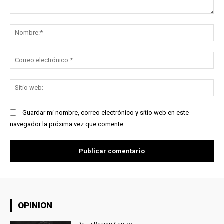
Comentario:
No
Co
ele
Sit
we
Guardar mi nombre, correo electrónico y sitio web en este
navegador la próxima vez que comente.
OPINION
De La Región Centro