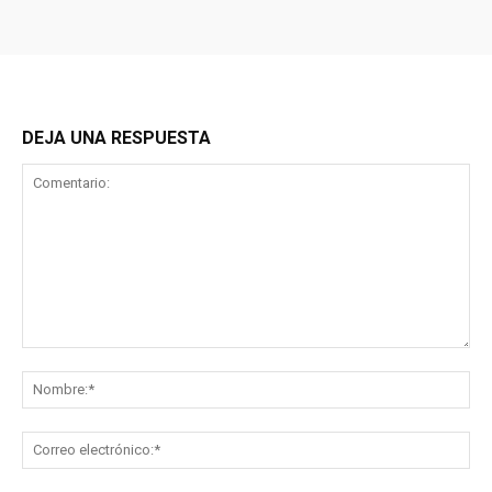
DEJA UNA RESPUESTA
Comentario:
No
Co
ele