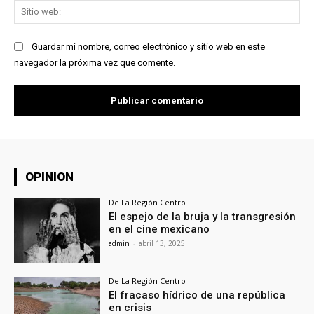
Sit
we
Guardar mi nombre, correo electrónico y sitio web en este
navegador la próxima vez que comente.
OPINION
De La Región Centro
El espejo de la bruja y la transgresión
en el cine mexicano
admin
-
abril 13, 2025
De La Región Centro
El fracaso hídrico de una república
en crisis