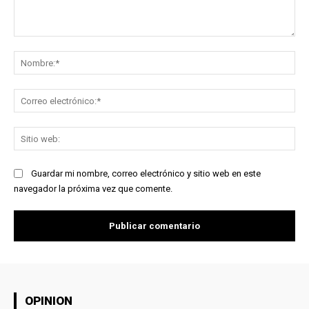
Comentario:
No
Co
ele
Sit
we
Guardar mi nombre, correo electrónico y sitio web en este
navegador la próxima vez que comente.
OPINION