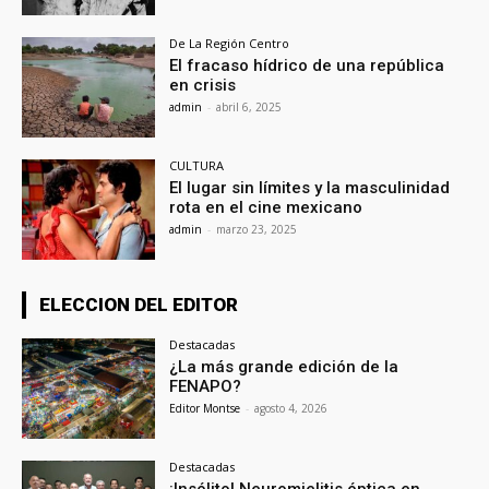
De La Región Centro
El fracaso hídrico de una república
en crisis
admin
-
abril 6, 2025
CULTURA
El lugar sin límites y la masculinidad
rota en el cine mexicano
admin
-
marzo 23, 2025
ELECCION DEL EDITOR
Destacadas
¿La más grande edición de la
FENAPO?
Editor Montse
-
agosto 4, 2026
Destacadas
¡Insólito! Neuromielitis óptica en