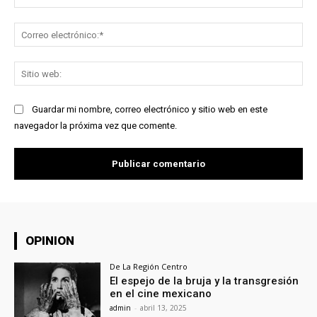
Co
ele
Sit
we
Guardar mi nombre, correo electrónico y sitio web en este
navegador la próxima vez que comente.
OPINION
De La Región Centro
El espejo de la bruja y la transgresión
en el cine mexicano
admin
-
abril 13, 2025