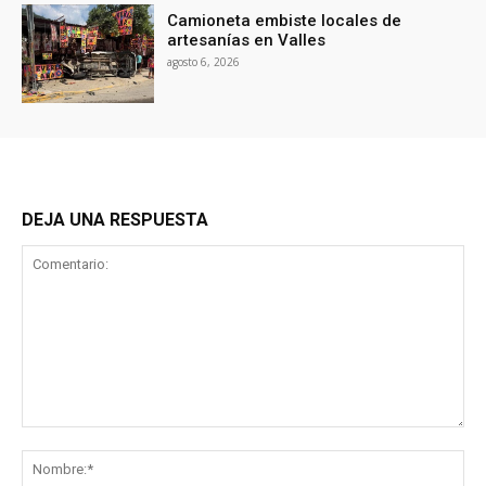
Camioneta embiste locales de
artesanías en Valles
agosto 6, 2026
DEJA UNA RESPUESTA
Comentario:
No