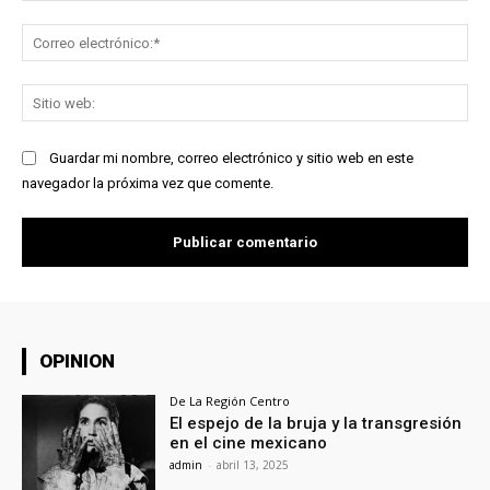
Co
ele
Sit
we
Guardar mi nombre, correo electrónico y sitio web en este
navegador la próxima vez que comente.
OPINION
De La Región Centro
El espejo de la bruja y la transgresión
en el cine mexicano
admin
-
abril 13, 2025