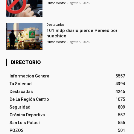
Editor Montse
-
agosto 6, 2026
Destacadas
101 mdp diario pierde Pemex por
huachicol
Editor Montse
-
agosto 5, 2026
DIRECTORIO
Informacion General
5557
Tu Soledad
4394
Destacadas
4245
De La Región Centro
1075
Seguridad
809
Crónica Deportiva
557
San Luis Potosí
555
POZOS
501