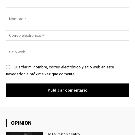
Comentario:
No
Co
ele
Sit
we
Guardar mi nombre, correo electrónico y sitio web en este
navegador la próxima vez que comente.
OPINION
De La Región Centro