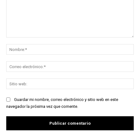
Comentario:
No
Co
ele
Sit
we
Guardar mi nombre, correo electrónico y sitio web en este
navegador la próxima vez que comente.