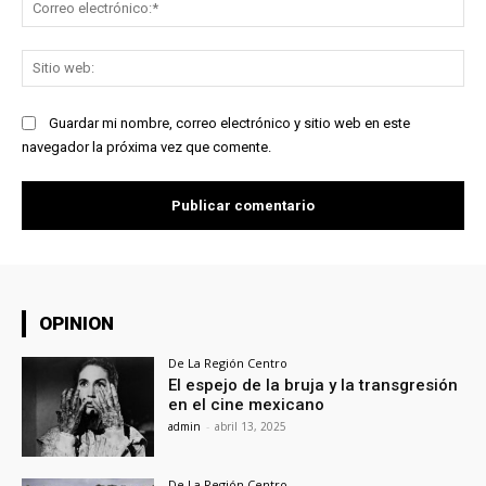
Co
ele
Sit
we
Guardar mi nombre, correo electrónico y sitio web en este
navegador la próxima vez que comente.
OPINION
De La Región Centro
El espejo de la bruja y la transgresión
en el cine mexicano
admin
-
abril 13, 2025
De La Región Centro