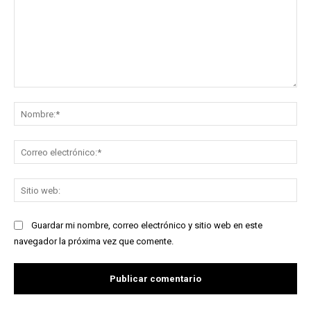
Comentario:
No
Co
ele
Sit
we
Guardar mi nombre, correo electrónico y sitio web en este
navegador la próxima vez que comente.