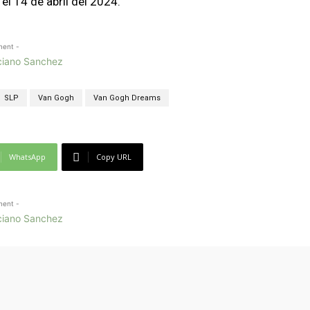
el 14 de abril del 2024.
ment -
SLP
Van Gogh
Van Gogh Dreams
WhatsApp
Copy URL
ment -