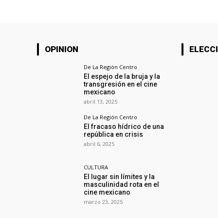
OPINION
ELECCI
De La Región Centro
El espejo de la bruja y la
transgresión en el cine
mexicano
abril 13, 2025
De La Región Centro
El fracaso hídrico de una
república en crisis
abril 6, 2025
CULTURA
El lugar sin límites y la
masculinidad rota en el
cine mexicano
marzo 23, 2025