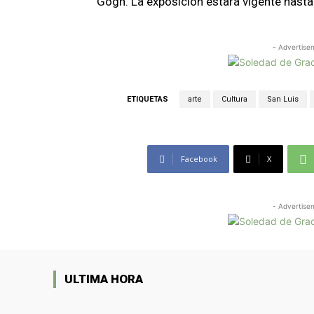
Gogh. La exposición estará vigente hasta 
- Advertise
ETIQUETAS
arte
Cultura
San Luis
Facebook
X
- Advertise
ULTIMA HORA