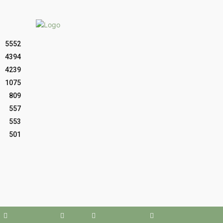
5552
4394
4239
1075
809
557
553
501
Facebook
X
WhatsApp
Youtube