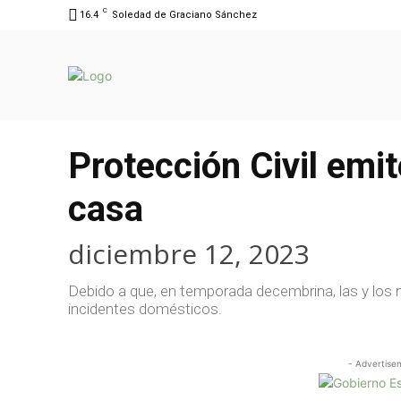
C
16.4
Soledad de Graciano Sánchez
Protección Civil emi
casa
diciembre 12, 2023
Debido a que, en temporada decembrina, las y los 
incidentes domésticos.
- Advertise