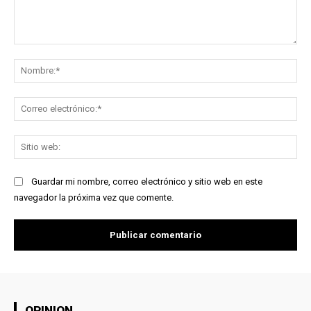
Comentario:
No
Co
ele
Sit
we
Guardar mi nombre, correo electrónico y sitio web en este
navegador la próxima vez que comente.
OPINION