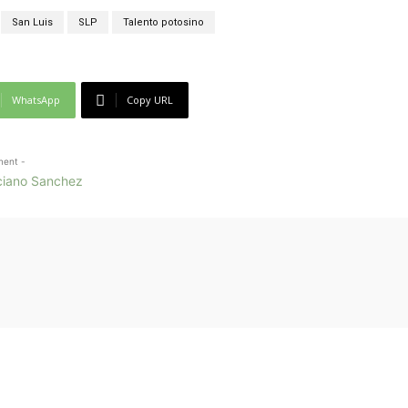
San Luis
SLP
Talento potosino
WhatsApp
Copy URL
ment -