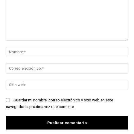
Comentario:
No
Co
ele
Sit
we
Guardar mi nombre, correo electrónico y sitio web en este
navegador la próxima vez que comente.