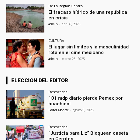
De La Región Centro
El fracaso hídrico de una república
en crisis
admin
-
abril 6, 2025
CULTURA
El lugar sin límites y la masculinidad
rota en el cine mexicano
admin
-
marzo 23, 2025
ELECCION DEL EDITOR
Destacadas
101 mdp diario pierde Pemex por
huachicol
Editor Montse
-
agosto 5, 2026
Destacadas
“Justicia para Liz” Bloquean caseta
en Cerritos