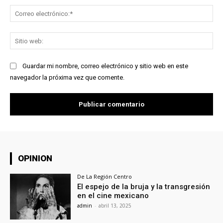
Co
ele
Sit
we
Guardar mi nombre, correo electrónico y sitio web en este
navegador la próxima vez que comente.
OPINION
De La Región Centro
El espejo de la bruja y la transgresión
en el cine mexicano
admin
-
abril 13, 2025