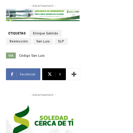
- Advertisement -
ETIQUETAS
Enrique Galindo
Reelección
San Luis
SLP
VIA
Código San Luis
Facebook
X
- Advertisement -