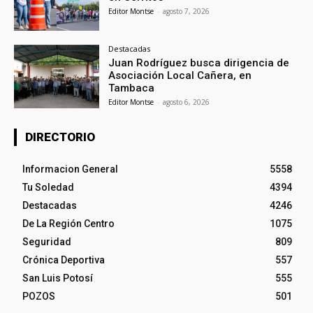
Editor Montse
-
agosto 7, 2026
Destacadas
Juan Rodríguez busca dirigencia de
Asociación Local Cañera, en
Tambaca
Editor Montse
-
agosto 6, 2026
DIRECTORIO
Informacion General
5558
Tu Soledad
4394
Destacadas
4246
De La Región Centro
1075
Seguridad
809
Crónica Deportiva
557
San Luis Potosí
555
POZOS
501