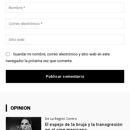
No
Co
ele
Sit
we
Guardar mi nombre, correo electrónico y sitio web en este
navegador la próxima vez que comente.
OPINION
De La Región Centro
El espejo de la bruja y la transgresión
en el cine mexicano