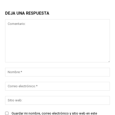
DEJA UNA RESPUESTA
Comentario:
No
Co
ele
Sit
we
Guardar mi nombre, correo electrónico y sitio web en este