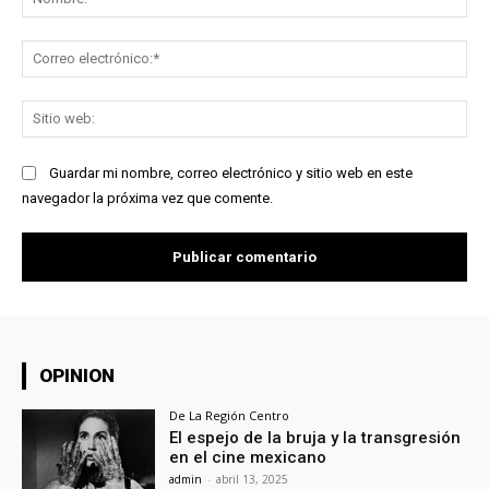
Co
ele
Sit
we
Guardar mi nombre, correo electrónico y sitio web en este
navegador la próxima vez que comente.
OPINION
De La Región Centro
El espejo de la bruja y la transgresión
en el cine mexicano
admin
-
abril 13, 2025