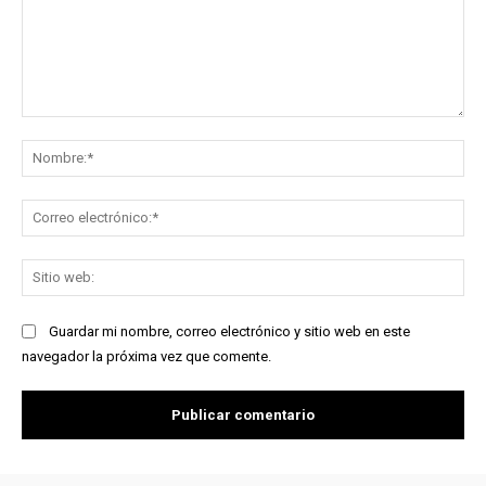
Comentario:
No
Co
ele
Sit
we
Guardar mi nombre, correo electrónico y sitio web en este
navegador la próxima vez que comente.