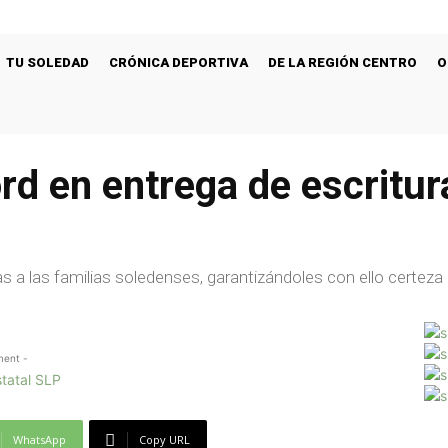
TU SOLEDAD
CRÓNICA DEPORTIVA
DE LA REGIÓN CENTRO
O
d en entrega de escritur
s a las familias soledenses, garantizándoles con ello certeza
ment -
WhatsApp
Copy URL