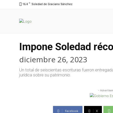
C
16.4
Soledad de Graciano Sánchez
Impone Soledad récor
diciembre 26, 2023
Un total de seiscientas escrituras fueron entregada
jurídica sobre su patrimonio.
- Advertise
Facebook
X