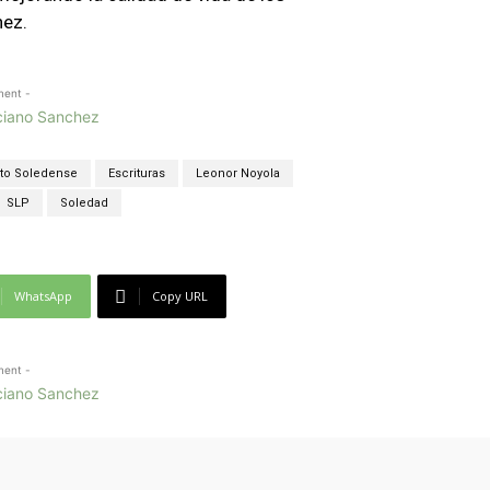
hez.
ment -
to Soledense
Escrituras
Leonor Noyola
SLP
Soledad
WhatsApp
Copy URL
ment -