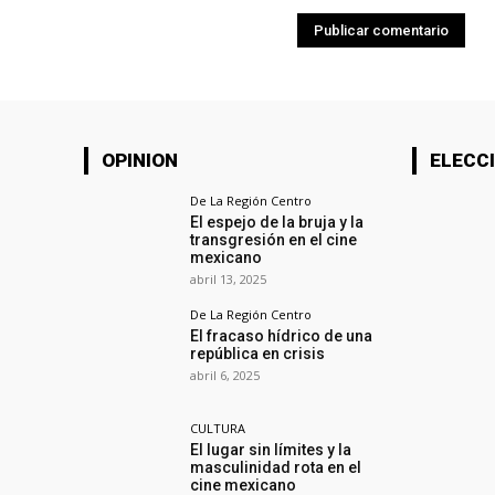
OPINION
ELECCI
De La Región Centro
El espejo de la bruja y la
transgresión en el cine
mexicano
abril 13, 2025
De La Región Centro
El fracaso hídrico de una
república en crisis
abril 6, 2025
CULTURA
El lugar sin límites y la
masculinidad rota en el
cine mexicano