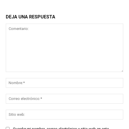
DEJA UNA RESPUESTA
Comentario:
No
Co
ele
Sit
we
Guardar mi nombre, correo electrónico y sitio web en este