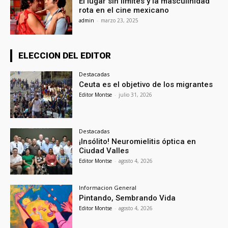
El lugar sin límites y la masculinidad
rota en el cine mexicano
admin
-
marzo 23, 2025
ELECCION DEL EDITOR
Destacadas
Ceuta es el objetivo de los migrantes
Editor Montse
-
julio 31, 2026
Destacadas
¡Insólito! Neuromielitis óptica en
Ciudad Valles
Editor Montse
-
agosto 4, 2026
Informacion General
Pintando, Sembrando Vida
Editor Montse
-
agosto 4, 2026