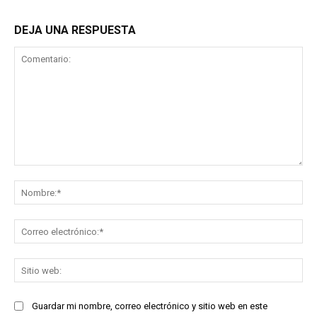
DEJA UNA RESPUESTA
Comentario:
No
Co
ele
Sit
we
Guardar mi nombre, correo electrónico y sitio web en este