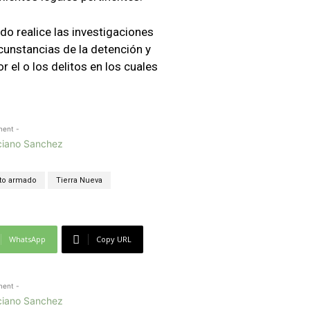
ado realice las investigaciones
cunstancias de la detención y
 el o los delitos en los cuales
ment -
to armado
Tierra Nueva
WhatsApp
Copy URL
ment -