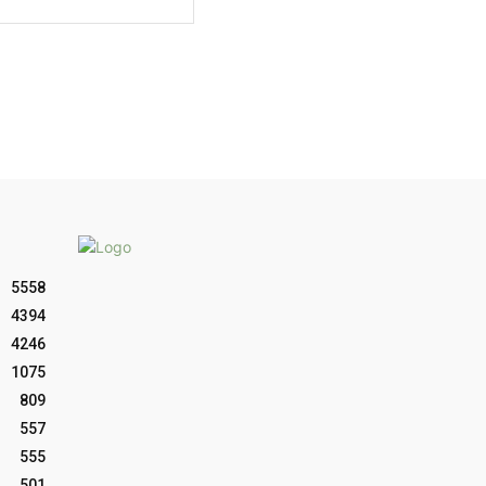
web:
5558
4394
4246
1075
809
557
555
501