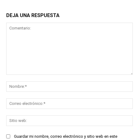
DEJA UNA RESPUESTA
Comentario:
No
Co
ele
Sit
we
Guardar mi nombre, correo electrónico y sitio web en este