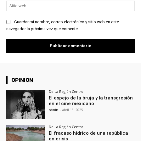
Sit
we
Guardar mi nombre, correo electrónico y sitio web en este
navegador la próxima vez que comente.
OPINION
De La Región Centro
El espejo de la bruja y la transgresión
en el cine mexicano
admin
-
abril 13, 2025
De La Región Centro
El fracaso hídrico de una república
en crisis