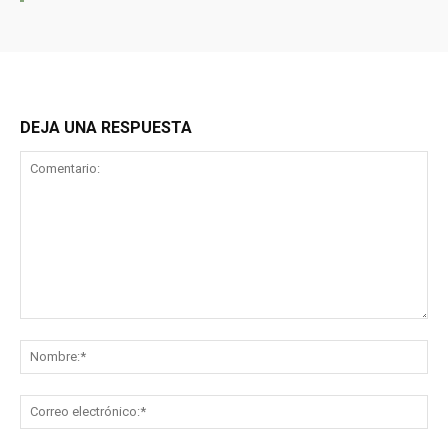
DEJA UNA RESPUESTA
Comentario:
No
Co
ele