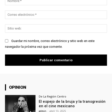
Co
ele
Sit
we
Guardar mi nombre, correo electrónico y sitio web en este
navegador la próxima vez que comente.
OPINION
De La Región Centro
El espejo de la bruja y la transgresión
en el cine mexicano
admin
-
abril 13, 2025