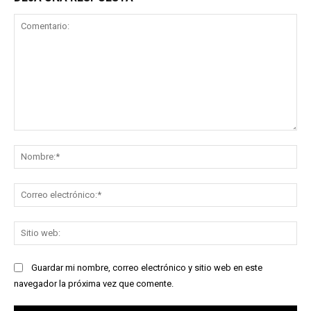
Comentario:
No
Co
ele
Sit
we
Guardar mi nombre, correo electrónico y sitio web en este
navegador la próxima vez que comente.