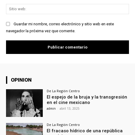
Sit
we
Guardar mi nombre, correo electrónico y sitio web en este
navegador la próxima vez que comente.
OPINION
De La Región Centro
El espejo de la bruja y la transgresión
en el cine mexicano
admin
-
abril 13, 2025
De La Región Centro
El fracaso hídrico de una república