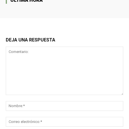
DEJA UNA RESPUESTA
Comentario:
No
Co
ele