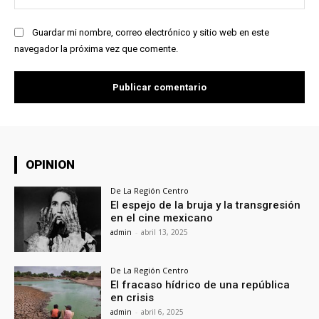
we
Guardar mi nombre, correo electrónico y sitio web en este
navegador la próxima vez que comente.
OPINION
De La Región Centro
El espejo de la bruja y la transgresión
en el cine mexicano
admin
-
abril 13, 2025
De La Región Centro
El fracaso hídrico de una república
en crisis
admin
-
abril 6, 2025