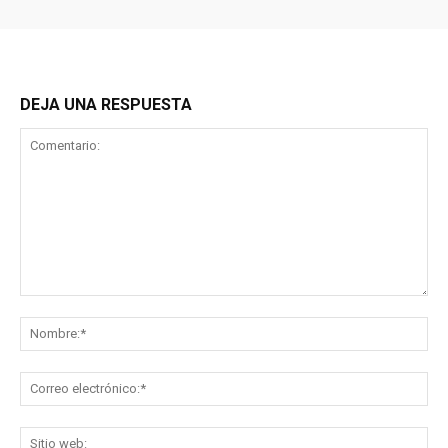
DEJA UNA RESPUESTA
Comentario:
No
Co
ele
Sit